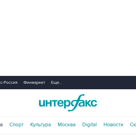
с-Россия
Финмаркет
Еще...
а
Спорт
Культура
Москва
Digital
Новости
С