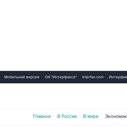
Мобильная версия
Об "Интерфаксе"
Interfax.com
Интерфак
Главное
В России
В мире
Экономик