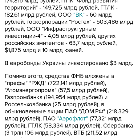
174,816 млрд рублей, ППК "Фонд развития
территорий" - 149,725 млрд рублей, ГТЛК -
182,61 млрд рублей, ООО
"ВК"
- 60 млрд
рублей, госкорпорации "Ростех" - 503,486 млрд
рублей, ООО "Инфраструктурные
инвестиции-4" - 4,05 млрд рублей, других
российских эмитентов - 63,7 млрд рублей,
$1,875 млрд и 10 млрд юаней.
В евробонды Украины инвестировано $3 млрд.
Помимо этого, средства ФНБ вложены в
"префы" "РЖД" (722,141 млрд рублей),
"Атомэнергопрома" (57,5 млрд рублей),
Газпромбанка (194,954 млрд рублей) и
Россельхозбанка (25 млрд рублей), в
обыкновенные акции ПАО "ДОМ.РФ" (218,329
млрд рублей), ПАО
"Аэрофлот"
(77,321 млрд
рублей), ГТЛК (58,334 млрд рублей), Сбербанка
(3 трлн 106 млрд рублей), ВТБ (211,52 млрд