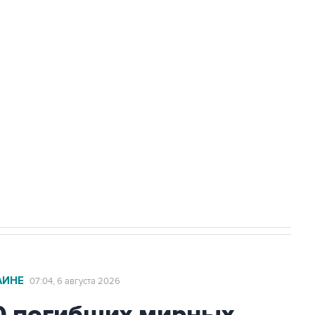
доточить в одних руках все службы
ехнологии выходят на мировые рынки
НН 7725383515 Erid: F7NfYUJCUneVdTRF8PRs
с Ираном начнутся в понедельник
АИНЕ
07:04, 6 августа 2026