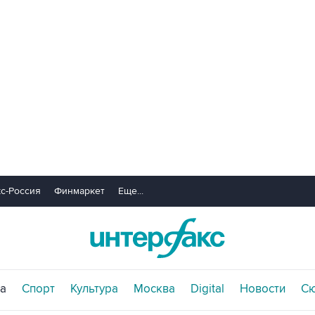
с-Россия
Финмаркет
Еще...
а
Спорт
Культура
Москва
Digital
Новости
С