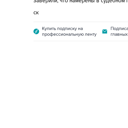
заверили, что намерены в судебном 
ск
Купить подписку на
Подписа
профессиональную ленту
главных
09:49, 6 августа 2026