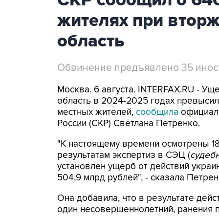
СКР сообщил о 64
жителях при втор
область
Обвинение предъявлено 35 ино
Москва. 6 августа. INTERFAX.RU - Ущ
область в 2024-2025 годах превысил 
местных жителей,
сообщила
официал
России (СКР) Светлана Петренко.
"К настоящему времени осмотрены 18
результатам экспертиз в СЭЦ (
судебн
установлен ущерб от действий укра
504,9 млрд рублей", - сказала Петре
Она добавила, что в результате дейс
один несовершеннолетний, ранения по