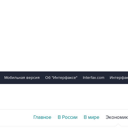
Мобильная версия
Об "Интерфаксе"
Interfax.com
Интерфак
Главное
В России
В мире
Экономик