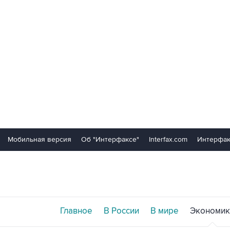
Мобильная версия
Об "Интерфаксе"
Interfax.com
Интерфак
Главное
В России
В мире
Экономик