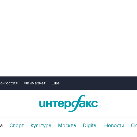
с-Россия
Финмаркет
Еще...
а
Спорт
Культура
Москва
Digital
Новости
С