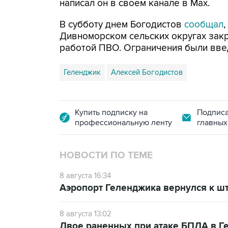
написал он в своем канале в Max.
В субботу днем Богодистов
сообщал
Дивноморском сельских округах закр
работой ПВО. Ограничения были вве
Геленджик
Алексей Богодистов
Купить подписку на
Подписа
профессиональную ленту
главных
НОВОСТИ ПО ТЕМЕ
8 августа 16:34
Аэропорт Геленджика вернулся к шт
8 августа 13:02
Двое раненных при атаке БПЛА в Г