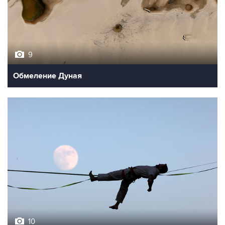
9
Обмеление Дуная
10