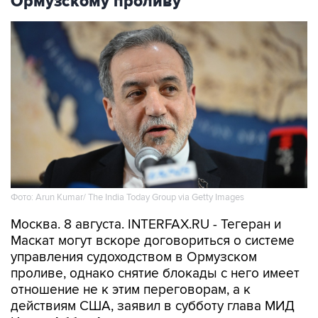
Фото: Arun Kumar/ The India Today Group via Getty Images
Москва. 8 августа. INTERFAX.RU - Тегеран и
Маскат могут вскоре договориться о системе
управления судоходством в Ормузском
проливе, однако снятие блокады с него имеет
отношение не к этим переговорам, а к
действиям США, заявил в субботу глава МИД
Ирана Аббас Аракчи.