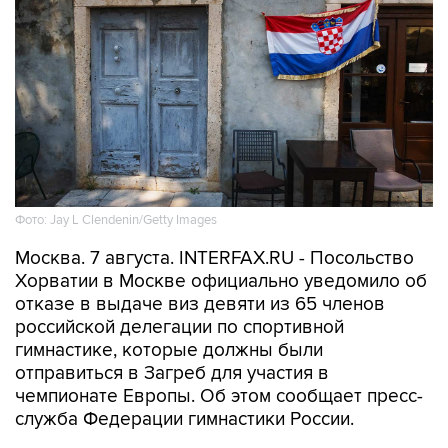
Фото: Jay L Clendenin/Getty Images
Москва. 7 августа. INTERFAX.RU - Посольство
Хорватии в Москве официально уведомило об
отказе в выдаче виз девяти из 65 членов
российской делегации по спортивной
гимнастике, которые должны были
отправиться в Загреб для участия в
чемпионате Европы. Об этом сообщает пресс-
служба Федерации гимнастики России.
Среди тех, кому отказали в визе, — лидеры
женской сборной Ангелина Мельникова,