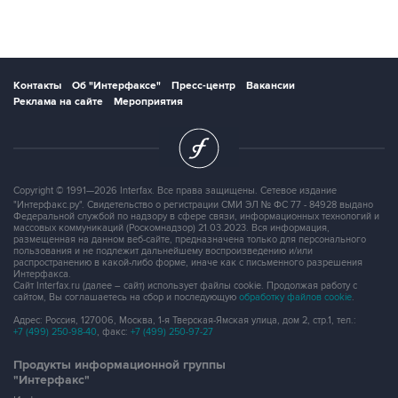
Контакты
Об "Интерфаксе"
Пресс-центр
Вакансии
Реклама на сайте
Мероприятия
Copyright © 1991—2026 Interfax. Все права защищены. Сетевое издание
"Интерфакс.ру". Свидетельство о регистрации СМИ ЭЛ № ФС 77 - 84928 выдано
Федеральной службой по надзору в сфере связи, информационных технологий и
массовых коммуникаций (Роскомнадзор) 21.03.2023. Вся информация,
размещенная на данном веб-сайте, предназначена только для персонального
пользования и не подлежит дальнейшему воспроизведению и/или
распространению в какой-либо форме, иначе как с письменного разрешения
Интерфакса.
Сайт Interfax.ru (далее – сайт) использует файлы cookie. Продолжая работу с
сайтом, Вы соглашаетесь на сбор и последующую
обработку файлов cookie
.
Адрес: Россия, 127006, Москва, 1-я Тверская-Ямская улица, дом 2, стр.1, тел.:
+7 (499) 250-98-40
, факс:
+7 (499) 250-97-27
Продукты информационной группы
"Интерфакс"
Информация о компаниях, товарах и людях
СПАРК