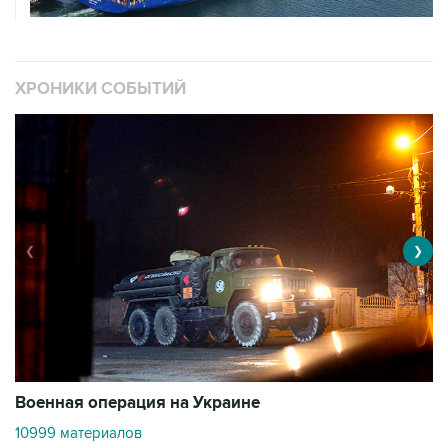
ХРОНИКИ СОБЫТИЙ
❮
❯
Военная операция на Украине
О
10999 материалов
3