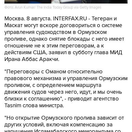
Фото: Arun Kumar/ The India Today Group via Getty Images
Москва. 8 августа. INTERFAX.RU - Тегеран и
Маскат могут вскоре договориться о системе
управления судоходством в Ормузском
проливе, однако снятие блокады с него имеет
отношение не к этим переговорам, а к
действиям США, заявил в субботу глава МИД
Ирана Аббас Аракчи.
"Переговоры с Оманом относительно
правового механизма и управления Ормузским
проливом, с определением маршрута
движения судов через него, идут, и мы очень
близки к соглашению", - приводит агентство
Tasnim слова министра.
"Но открытие Ормузского пролива зависит от
других условий, включая компенсацию за
нарушения Исламабадского меморандума со