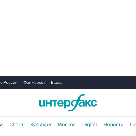
с-Россия
Финмаркет
Еще...
а
Спорт
Культура
Москва
Digital
Новости
С