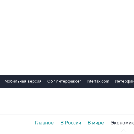
Мобильная версия
Об "Интерфаксе"
Interfax.com
Интерфак
Главное
В России
В мире
Экономик