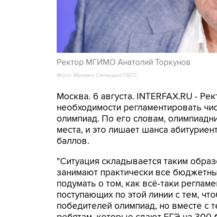
Ректор МГИМО Анатолий Торкунов
Фото: Михаил Синицын/ТАСС
Москва. 6 августа. INTERFAX.RU - Р
необходимости регламентировать чи
олимпиад. По его словам, олимпиад
места, и это лишает шанса абитурие
баллов.
"Ситуация складывается таким образ
занимают практически все бюджетные
подумать о том, как всё-таки регламе
поступающих по этой линии с тем, чт
победителей олимпиад, но вместе с т