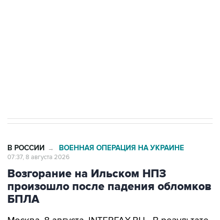
Беспилотные технологии и ИИ на службе у
электросетевых объектов и агрокомплексов
Социальная реклама, АНО «Национальные приоритеты».
ИНН 7725383515 Erid: F7NfYUJCUneVdwcydK6A
Кабмин РФ разрешил до 1 июля 2027 года
импорт, выпуск и обращение бензина Евро 2,
Евро 3, Евро 4
В РОССИИ
ВОЕННАЯ ОПЕРАЦИЯ НА УКРАИНЕ
→
07:37, 8 августа 2026
Возгорание на Ильском НПЗ
произошло после падения обломков
БПЛА