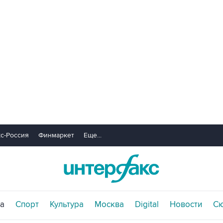
с-Россия
Финмаркет
Еще...
а
Спорт
Культура
Москва
Digital
Новости
С