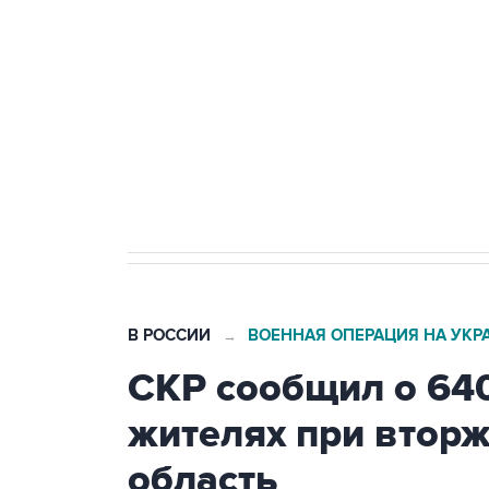
тыла Минобороны
Как российские медицинские т
Социальная реклама, АНО «Национальные приоритеты».
И
Трамп заявил, что переговоры 
В РОССИИ
ВОЕННАЯ ОПЕРАЦИЯ НА УКР
→
СКР сообщил о 64
жителях при втор
область