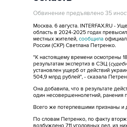
Обвинение предъявлено 35 ино
Москва. 6 августа. INTERFAX.RU - Ущ
область в 2024-2025 годах превысил 
местных жителей,
сообщила
официал
России (СКР) Светлана Петренко.
"К настоящему времени осмотрены 18
результатам экспертиз в СЭЦ (
судебн
установлен ущерб от действий укра
504,9 млрд рублей", - сказала Петре
Она добавила, что в результате дейс
один несовершеннолетний, ранения по
Всего же потерпевшими признаны и 
По словам Петренко, по факту вторж
возбуждено 711 уголовных дел, из них