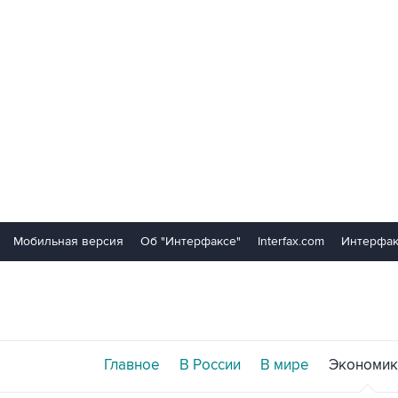
Мобильная версия
Об "Интерфаксе"
Interfax.com
Интерфак
Главное
В России
В мире
Экономик