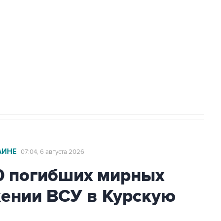
ехнологии выходят на мировые рынки
НН 7725383515 Erid: F7NfYUJCUneVdTRF8PRs
с Ираном начнутся в понедельник
АИНЕ
07:04, 6 августа 2026
0 погибших мирных
жении ВСУ в Курскую