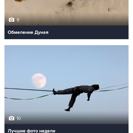
9
Обмеление Дуная
10
Лучшие фото недели