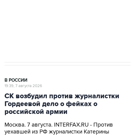
Беспилотные технологии и ИИ на службе у
электросетевых объектов и агрокомплексов
Социальная реклама, АНО «Национальные приоритеты».
ИНН 7725383515 Erid: F7NfYUJCUneVdwcydK6A
Аксенов сообщил о четвертом погибшем в
результате атаки ВСУ на Крым
В РОССИИ
19:39, 7 августа 2026
СК возбудил против журналистки
Гордеевой дело о фейках о
российской армии
Москва. 7 августа. INTERFAX.RU - Против
уехавшей из РФ журналистки Катерины