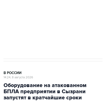
Беспилотные технологии и ИИ на службе у
электросетевых объектов и агрокомплексов
Социальная реклама, АНО «Национальные приоритеты».
ИНН 7725383515 Erid: F7NfYUJCUneVdwcydK6A
Кабмин РФ разрешил до 1 июля 2027 года
импорт, выпуск и обращение бензина Евро 2,
Евро 3, Евро 4
В РОССИИ
14:24, 8 августа 2026
Оборудование на атакованном
БПЛА предприятии в Сызрани
запустят в кратчайшие сроки