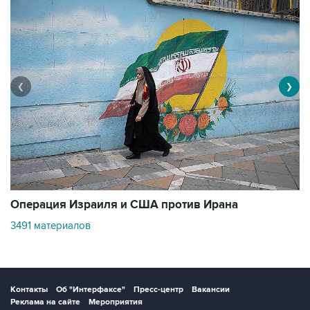
❮
❯
В
Операция Израиля и США против Ирана
11
3491 материалов
Контакты
Об "Интерфаксе"
Пресс-центр
Вакансии
Реклама на сайте
Мероприятия