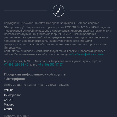
Copyright © 1991—2026 Interfax. Все права защищены. Сетевое издание
"Интерфакс.ру". Свидетельство о регистрации СМИ ЭЛ № ФС 77 - 84928 выдано
Федеральной службой по надзору в сфере связи, информационных технологий и
массовых коммуникаций (Роскомнадзор) 21.03.2023. Вся информация,
размещенная на данном веб-сайте, предназначена только для персонального
пользования и не подлежит дальнейшему воспроизведению и/или
распространению в какой-либо форме, иначе как с письменного разрешения
Интерфакса.
Сайт Interfax.ru (далее – сайт) использует файлы cookie. Продолжая работу с
сайтом, Вы соглашаетесь на сбор и последующую
обработку файлов cookie
.
Адрес: Россия, 127006, Москва, 1-я Тверская-Ямская улица, дом 2, стр.1, тел.:
+7 (499) 250-98-40
, факс:
+7 (499) 250-97-27
Продукты информационной группы
"Интерфакс"
Информация о компаниях, товарах и людях
СПАРК
X-Compliance
СКАУТ
Маркер
АСТРА
Новости и рынки
Новости "Интерфакса"
СКАН