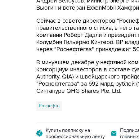
Андрей Белоусов, министр энергети
Вьюгин и ветеран ExxonMobil Хамфри
Сейчас в совете директоров "Роснеф
правительственного списка, в него т
компании Роберт Дадли и президент п
Колумбия Гильермо Кинтеро. ВР владе
через "Роснефтегаз" принадлежит 50%
В минувшем декабре у нефтяной ком
консорциум инвесторов в составе су
Authority, QIA) и швейцарского трейд
"Роснефтегаза" за 692 млрд рублей (
Сингапуре QHG Shares Pte. Ltd.
Роснефть
Купить подписку на
Подписа
профессиональную ленту
главных