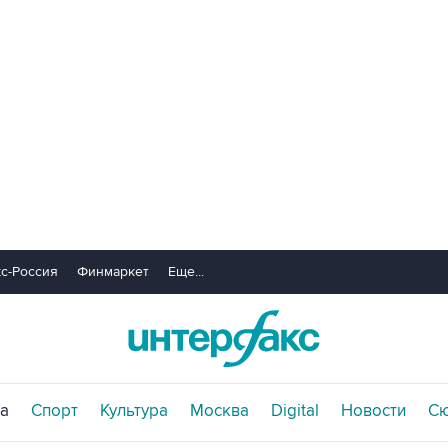
с-Россия
Финмаркет
Еще...
а
Спорт
Культура
Москва
Digital
Новости
С