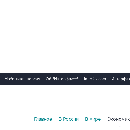
Мобильная версия
Об "Интерфаксе"
Interfax.com
Интерфак
Главное
В России
В мире
Экономик