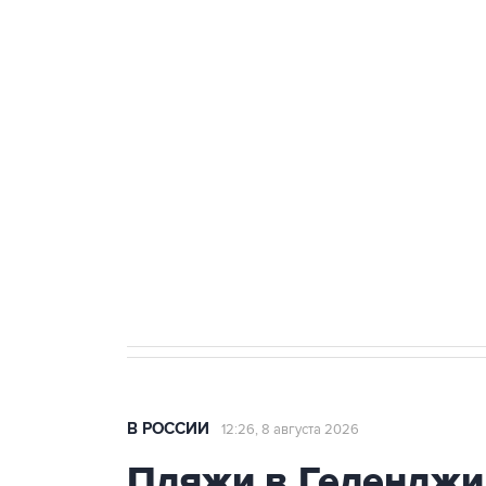
ФСБ сообщила о задержании в 
теракт на объекте Росгвардии
Беспилотные технологии и ИИ н
агрокомплексов
Социальная реклама, АНО «Национальные приоритеты».
И
Кабмин РФ разрешил до 1 июля 
бензина Евро 2, Евро 3, Евро 4
В РОССИИ
12:26, 8 августа 2026
Пляжи в Геленджи