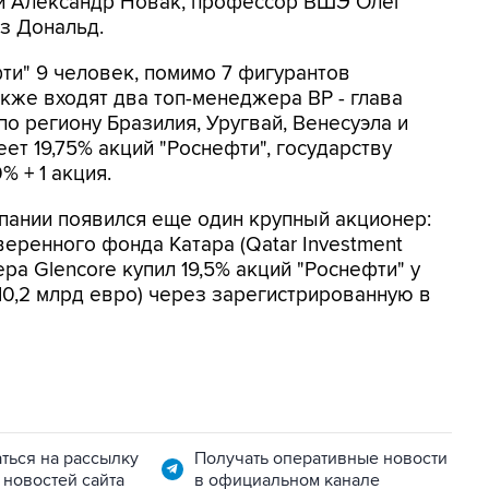
ки Александр Новак, профессор ВШЭ Олег
з Дональд.
ти" 9 человек, помимо 7 фигурантов
акже входят два топ-менеджера ВР - глава
о региону Бразилия, Уругвай, Венесуэла и
ет 19,75% акций "Роснефти", государству
 + 1 акция.
пании появился еще один крупный акционер:
веренного фонда Катара (Qatar Investment
ера Glencore купил 19,5% акций "Роснефти" у
10,2 млрд евро) через зарегистрированную в
ться на рассылку
Получать оперативные новости
 новостей сайта
в официальном канале