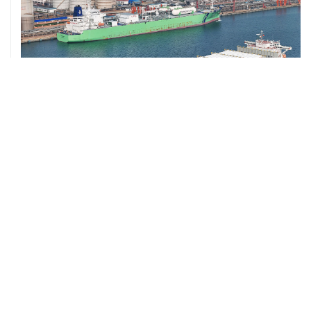
ХРОНИКИ СОБЫТИЙ
❮
❯