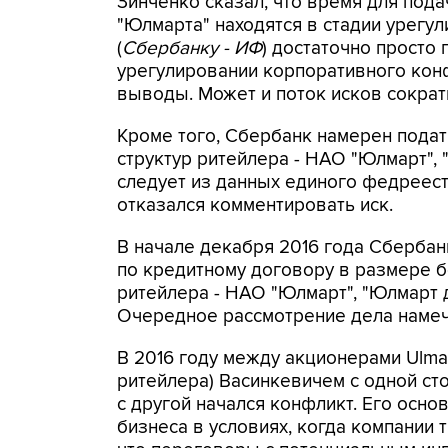
Зинченко сказал, что время для пода
"Юлмарта" находятся в стадии урегу
(
Сбербанку - ИФ
) достаточно просто
урегулировании корпоративного кон
выводы. Может и поток исков сократит
Кроме того, Сбербанк намерен подат
структур ритейлера - НАО "Юлмарт",
следует из данных единого федреес
отказался комментировать иск.
В начале декабря 2016 года Сбербан
по кредитному договору в размере б
ритейлера - НАО "Юлмарт", "Юлмарт 
Очередное рассмотрение дела намече
В 2016 году между акционерами Ulmar
ритейлера) Васинкевичем с одной с
с другой начался конфликт. Его осно
бизнеса в условиях, когда компании 