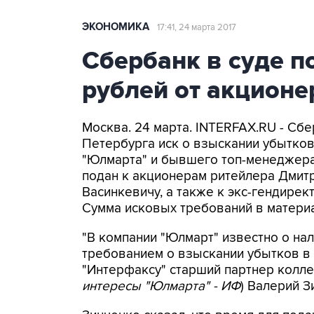
ЭКОНОМИКА
17:41, 24 марта 2017
Сбербанк в суде п
рублей от акцион
Москва. 24 марта. INTERFAX.RU - Сб
Петербурга иск о взыскании убытков
"Юлмарта" и бывшего топ-менеджера 
подан к акционерам ритейлера Дмитр
Васинкевичу, а также к экс-гендире
Сумма исковых требований в материа
"В компании "Юлмарт" известно о на
требованием о взыскании убытков в 
"Интерфаксу" старший партнер колле
интересы "Юлмарта" - ИФ
) Валерий З