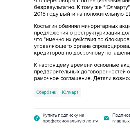
что переговоры с потенциальным инв
безрезультатно. К тому же "Юлмарту" 
2015 году выйти на положительную E
Костыгин обвинял миноритарных акци
предложения о реструктуризации долг
что "именно их действия по блокиро
управляющего органа спровоцировал
кредиторов по досрочному погашени
К настоящему времени основные акц
предварительных договоренностей о 
рамочное соглашение. Детали возмож
Сбербанк
Юлмарт
Купить подписку на
Подписа
профессиональную ленту
главных