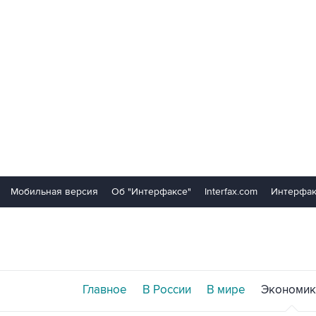
Мобильная версия
Об "Интерфаксе"
Interfax.com
Интерфак
Главное
В России
В мире
Экономик