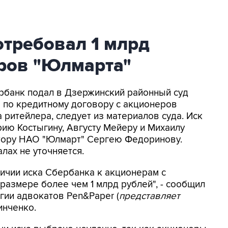
отребовал 1 млрд
еров "Юлмарта"
ербанк подал в Дзержинский районный суд
 по кредитному договору с акционеров
ритейлера, следует из материалов суда. Иск
ию Костыгину, Августу Мейеру и Михаилу
ктору НАО "Юлмарт" Сергею Федоринову.
лах не уточняется.
личии иска Сбербанка к акционерам с
размере более чем 1 млрд рублей", - сообщил
гии адвокатов Pen&Paper (
представляет
инченко.