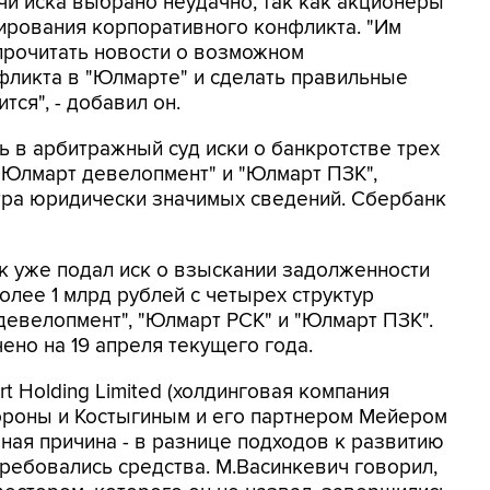
чи иска выбрано неудачно, так как акционеры
лирования корпоративного конфликта. "Им
 прочитать новости о возможном
фликта в "Юлмарте" и сделать правильные
ся", - добавил он.
ь в арбитражный суд иски о банкротстве трех
 "Юлмарт девелопмент" и "Юлмарт ПЗК",
тра юридически значимых сведений. Сбербанк
к уже подал иск о взыскании задолженности
олее 1 млрд рублей с четырех структур
девелопмент", "Юлмарт РСК" и "Юлмарт ПЗК".
но на 19 апреля текущего года.
t Holding Limited (холдинговая компания
тороны и Костыгиным и его партнером Мейером
вная причина - в разнице подходов к развитию
требовались средства. М.Васинкевич говорил,