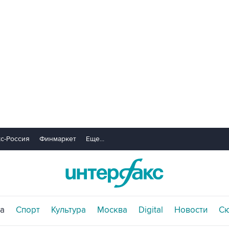
с-Россия
Финмаркет
Еще...
а
Спорт
Культура
Москва
Digital
Новости
С