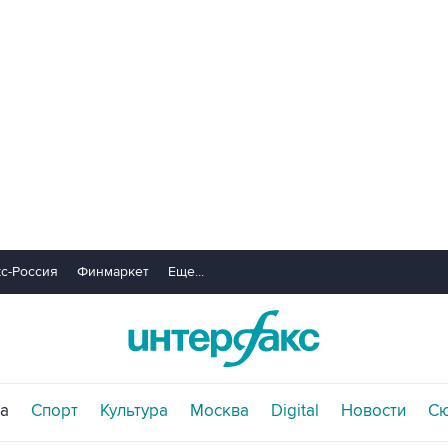
с-Россия
Финмаркет
Еще...
а
Спорт
Культура
Москва
Digital
Новости
С