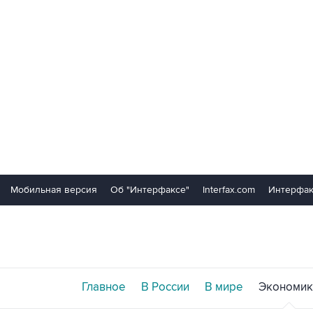
Мобильная версия
Об "Интерфаксе"
Interfax.com
Интерфак
Главное
В России
В мире
Экономик