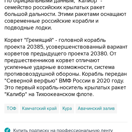
По официальными данным, "Калибр" -
семейство российских крылатых ракет
большой дальности. Этими ракетами оснащают
современные российские корабли и
подводные лодки.
Корвет "Гремящий" - головной корабль
проекта 20385, усовершенствованный вариант
корветов предыдущего проекта 20380. От
предшественников корвет отличают
усиленные ударные возможности, система
противовоздушной обороны. Корабль передан
"Северной верфью" ВМФ России в 2020 году.
Это первый корабль-носитель крылатых ракет
"Калибр" на Тихоокеанском флоте.
ТОФ
Камчатский край
Кура
Авачинский залив
Купить подписку на профессиональную ленту