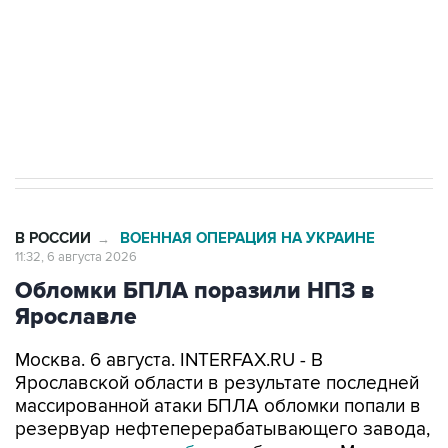
выходят на мировые рынки
Социальная реклама, АНО «Национальные приоритеты».
ИНН 7725383515 Erid: F7NfYUJCUneVdTRF8PRs
Трамп заявил, что переговоры с Ираном
начнутся в понедельник
В РОССИИ
ВОЕННАЯ ОПЕРАЦИЯ НА УКРАИНЕ
→
11:32, 6 августа 2026
Обломки БПЛА поразили НПЗ в
Ярославле
Москва. 6 августа. INTERFAX.RU - В
Ярославской области в результате последней
массированной атаки БПЛА обломки попали в
резервуар нефтеперерабатывающего завода,