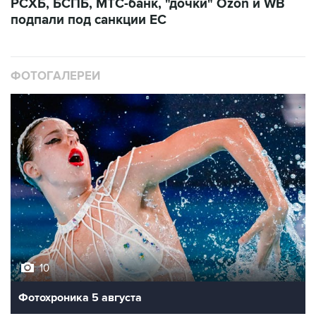
РСХБ, БСПБ, МТС-банк, "дочки" Ozon и WB
подпали под санкции ЕС
ФОТОГАЛЕРЕИ
10
Фотохроника 5 августа