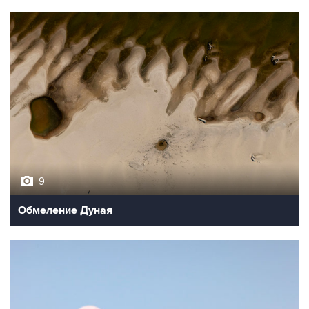
9
Обмеление Дуная