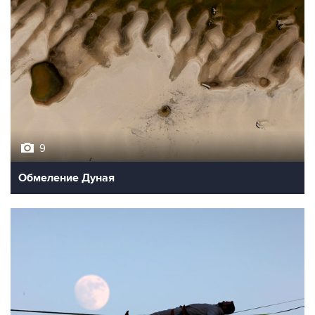
9
Обмеление Дуная