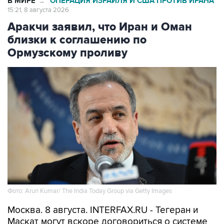
В МИРЕ
ОПЕРАЦИЯ ИЗРАИЛЯ И США ПРОТИВ ИРАНА
→
15:21, 8 августа 2026
Аракчи заявил, что Иран и Оман
близки к соглашению по
Ормузскому проливу
Фото: Arun Kumar/ The India Today Group via Getty Images
Москва. 8 августа. INTERFAX.RU - Тегеран и
Маскат могут вскоре договориться о системе