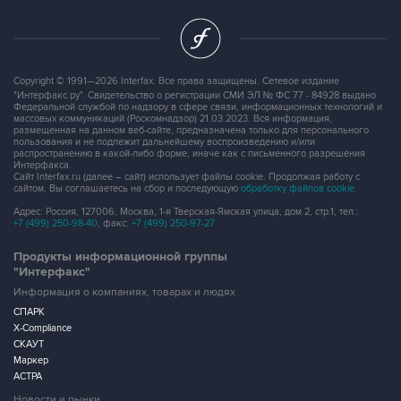
Copyright © 1991—2026 Interfax. Все права защищены. Сетевое издание
"Интерфакс.ру". Свидетельство о регистрации СМИ ЭЛ № ФС 77 - 84928 выдано
Федеральной службой по надзору в сфере связи, информационных технологий и
массовых коммуникаций (Роскомнадзор) 21.03.2023. Вся информация,
размещенная на данном веб-сайте, предназначена только для персонального
пользования и не подлежит дальнейшему воспроизведению и/или
распространению в какой-либо форме, иначе как с письменного разрешения
Интерфакса.
Сайт Interfax.ru (далее – сайт) использует файлы cookie. Продолжая работу с
сайтом, Вы соглашаетесь на сбор и последующую
обработку файлов cookie
.
Адрес: Россия, 127006, Москва, 1-я Тверская-Ямская улица, дом 2, стр.1, тел.:
+7 (499) 250-98-40
, факс:
+7 (499) 250-97-27
Продукты информационной группы
"Интерфакс"
Информация о компаниях, товарах и людях
СПАРК
X-Compliance
СКАУТ
Маркер
АСТРА
Новости и рынки