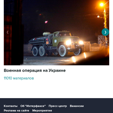
❮
❯
Военная операция на Украине
О
11010 материалов
3
Контакты
Об "Интерфаксе"
Пресс-центр
Вакансии
Реклама на сайте
Мероприятия