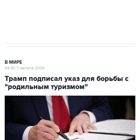
ИНН 7725383515 Erid: F7NfYUJCUneVdTRF8PRs
Аксенов сообщил о четвертом погибшем в
результате атаки ВСУ на Крым
В МИРЕ
04:45, 7 августа 2026
Трамп подписал указ для борьбы с
"родильным туризмом"