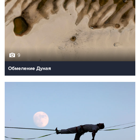
9
Обмеление Дуная