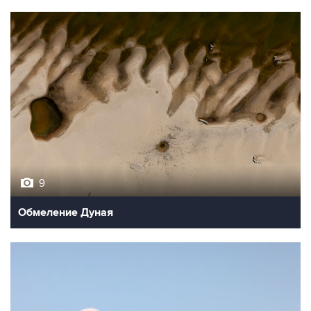
9
Обмеление Дуная