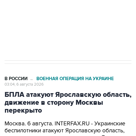
Социальная реклама, АНО «Национальные приоритеты».
ИНН 7725383515 Erid: F7NfYUJCUneVdTRF8PRs
Трамп заявил, что переговоры с Ираном
начнутся в понедельник
В РОССИИ
ВОЕННАЯ ОПЕРАЦИЯ НА УКРАИНЕ
→
03:04, 6 августа 2026
БПЛА атакуют Ярославскую область,
движение в сторону Москвы
перекрыто
Москва. 6 августа. INTERFAX.RU - Украинские
беспилотники атакуют Ярославскую область,
движение транспорта на выезде из Ярославля
в сторону Москвы перекрыто,
сообщил
в ночь