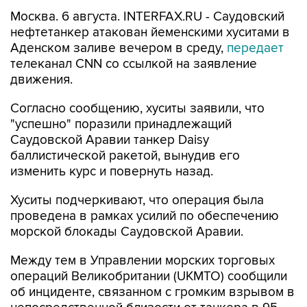
нефтетанкер атакован йеменскими хуситами в
Аденском заливе вечером в среду,
передает
телеканал CNN со ссылкой на заявление
движения.
Согласно сообщению, хуситы заявили, что
"успешно" поразили принадлежащий
Саудовской Аравии танкер Daisy
баллистической ракетой, вынудив его
изменить курс и повернуть назад.
Хуситы подчеркивают, что операция была
проведена в рамках усилий по обеспечению
морской блокады Саудовской Аравии.
Между тем в Управлении морских торговых
операций Великобритании (UKMTO) сообщили
об инциденте, связанном с громким взрывом в
непосредственной близости от танкера в 95
морских милях к юго-востоку от Адена в