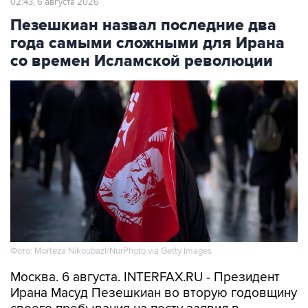
года самыми сложными для Ирана
со времен Исламской революции
Фото: Morteza Nikoubazl/NurPhoto via Getty Images
Москва. 6 августа. INTERFAX.RU - Президент
Ирана Масуд Пезешкиан во вторую годовщину
своего пребывания на посту заявил в
интервью государственным СМИ, что его