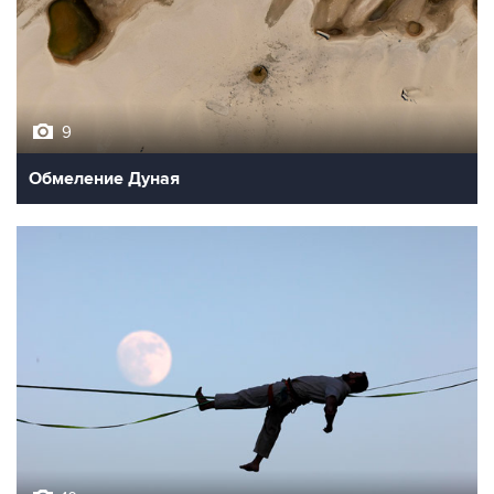
9
Обмеление Дуная