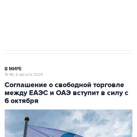
выходят на мировые рынки
Социальная реклама, АНО «Национальные приоритеты».
ИНН 7725383515 Erid: F7NfYUJCUneVdTRF8PRs
Трамп заявил, что переговоры с Ираном
начнутся в понедельник
В МИРЕ
16:46, 6 августа 2026
Соглашение о свободной торговле
между ЕАЭС и ОАЭ вступит в силу с
6 октября