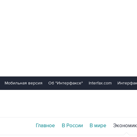
Мобильная версия
Об "Интерфаксе"
Interfax.com
Интерфак
Главное
В России
В мире
Экономик