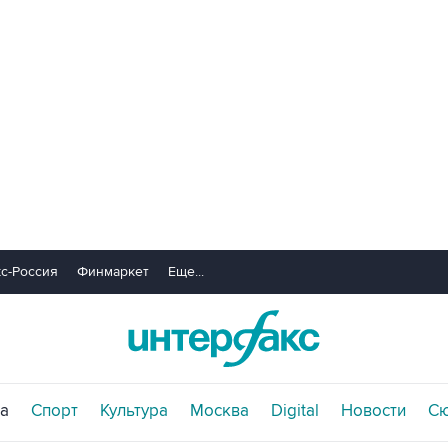
с-Россия
Финмаркет
Еще...
а
Спорт
Культура
Москва
Digital
Новости
С