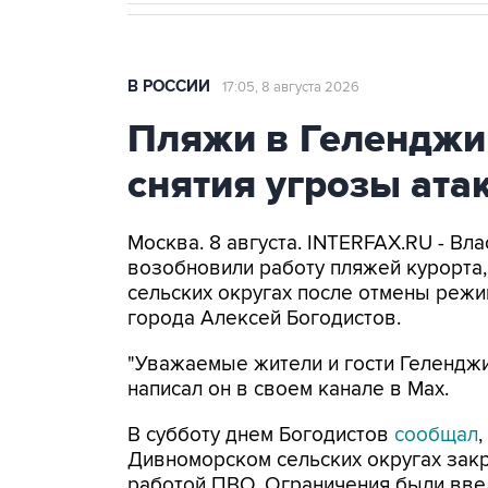
В РОССИИ
17:05, 8 августа 2026
Пляжи в Геленджи
снятия угрозы ат
Москва. 8 августа. INTERFAX.RU - Вл
возобновили работу пляжей курорта
сельских округах после отмены режи
города Алексей Богодистов.
"Уважаемые жители и гости Геленджи
написал он в своем канале в Max.
В субботу днем Богодистов
сообщал
Дивноморском сельских округах закр
работой ПВО. Ограничения были вве