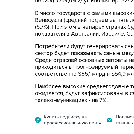
период, следом идут Япония, Бразили
В число государств с самыми высоки
Венесуэла (средний подъем за пять ле
(6,7%). При этом в четырех странах 
показателя в Австралии, Израиле, Са
Потребители будут генерировать св
сектор будет показывать самые медл
Среди отраслей основные затраты на
приходиться в прогнозируемый перио
соответственно $55,1 млрд и $54,9 мл
Наиболее высокие среднегодовые тем
ожидается, будут зафиксированы в се
телекоммуникациях - на 7%.
Купить подписку на
Подписа
профессиональную ленту
главных