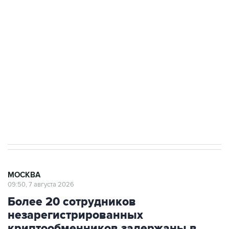
подростков, готовивших теракт на объекте
Росгвардии
Как российские медицинские технологии
выходят на мировые рынки
Социальная реклама, АНО «Национальные приоритеты».
ИНН 7725383515 Erid: F7NfYUJCUneVdTRF8PRs
Аксенов сообщил о четвертом погибшем в
результате атаки ВСУ на Крым
МОСКВА
09:50, 7 августа 2026
Более 20 сотрудников
незарегистрированных
криптообменников задержаны в