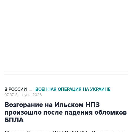
Беспилотные технологии и ИИ на службе у
электросетевых объектов и агрокомплексов
Социальная реклама, АНО «Национальные приоритеты».
ИНН 7725383515 Erid: F7NfYUJCUneVdwcydK6A
Кабмин РФ разрешил до 1 июля 2027 года
импорт, выпуск и обращение бензина Евро 2,
Евро 3, Евро 4
В РОССИИ
ВОЕННАЯ ОПЕРАЦИЯ НА УКРАИНЕ
→
07:37, 8 августа 2026
Возгорание на Ильском НПЗ
произошло после падения обломков
БПЛА