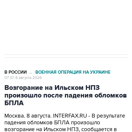
Социальная реклама, АНО «Национальные приоритеты».
ИНН 7725383515 Erid: F7NfYUJCUneVdwcydK6A
Кабмин РФ разрешил до 1 июля 2027 года
импорт, выпуск и обращение бензина Евро 2,
Евро 3, Евро 4
В РОССИИ
ВОЕННАЯ ОПЕРАЦИЯ НА УКРАИНЕ
→
07:37, 8 августа 2026
Возгорание на Ильском НПЗ
произошло после падения обломков
БПЛА
Москва. 8 августа. INTERFAX.RU - В результате
падения обломков БПЛА произошло
возгорание на Ильском НПЗ, сообщается в