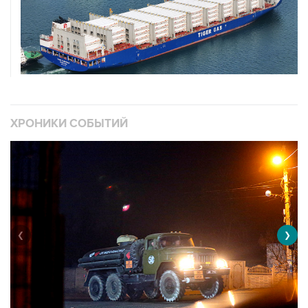
ХРОНИКИ СОБЫТИЙ
❮
❯