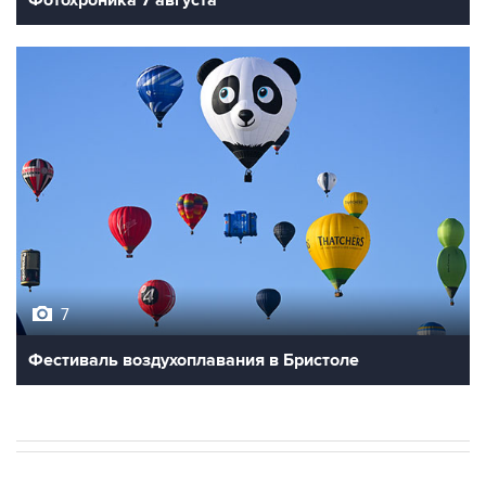
Фотохроника 7 августа
7
Фестиваль воздухоплавания в Бристоле