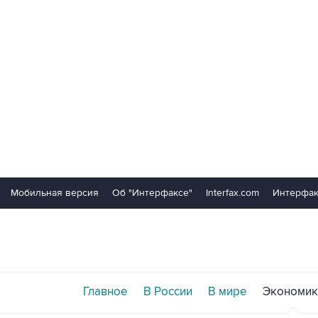
Мобильная версия
Об "Интерфаксе"
Interfax.com
Интерфак
Главное
В России
В мире
Экономик