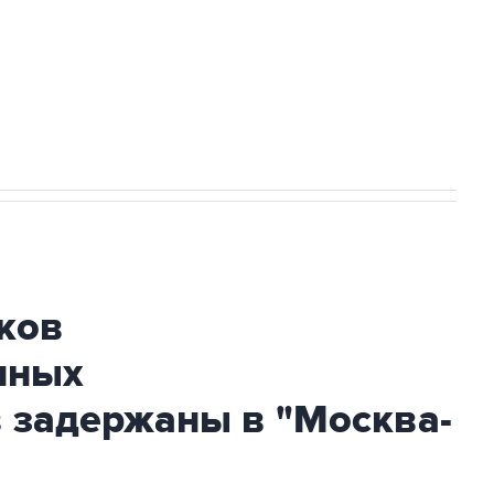
НН 7725383515 Erid: F7NfYUJCUneVdTRF8PRs
огибшем в результате атаки ВСУ на
ков
нных
 задержаны в "Москва-