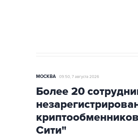
Социальная реклама, АНО «Национальные приоритеты».
И
Аксенов сообщил о четвертом п
Крым
МОСКВА
09:50, 7 августа 2026
Более 20 сотрудни
незарегистрирова
криптообменников
Сити"