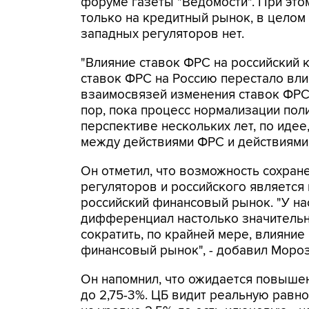
форуме газеты "Ведомости". При это
только на кредитный рынок, в целом 
западных регуляторов нет.
"Влияние ставок ФРС на российский
ставок ФРС на Россию перестало влия
взаимосвязей изменения ставок ФРС 
пор, пока процесс нормализации поли
перспективе нескольких лет, по идее
между действиями ФРС и действиями Б
Он отметил, что возможность сохран
регуляторов и российского являетс
российский финансовый рынок. "У н
дифференциал настолько значительн
сократить, по крайней мере, влияни
финансовый рынок", - добавил Мороз
Он напомнил, что ожидается повыше
до 2,75-3%. ЦБ видит реальную равн