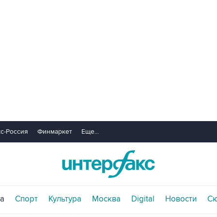
с-Россия
Финмаркет
Еще...
а
Спорт
Культура
Москва
Digital
Новости
С