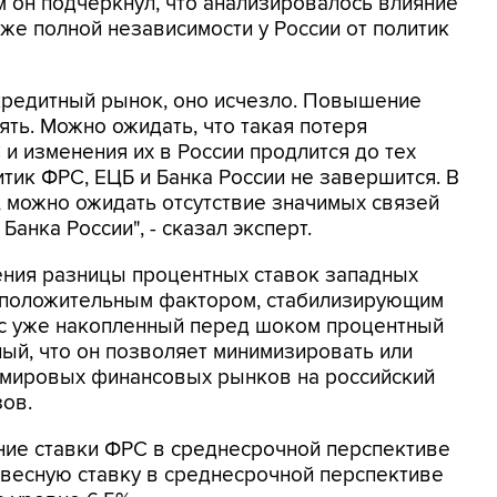
м он подчеркнул, что анализировалось влияние
же полной независимости у России от политик
 кредитный рынок, оно исчезло. Повышение
ть. Можно ожидать, что такая потеря
и изменения их в России продлится до тех
тик ФРС, ЕЦБ и Банка России не завершится. В
, можно ожидать отсутствие значимых связей
анка России", - сказал эксперт.
ения разницы процентных ставок западных
я положительным фактором, стабилизирующим
ас уже накопленный перед шоком процентный
ый, что он позволяет минимизировать или
е мировых финансовых рынков на российский
ов.
ние ставки ФРС в среднесрочной перспективе
овесную ставку в среднесрочной перспективе