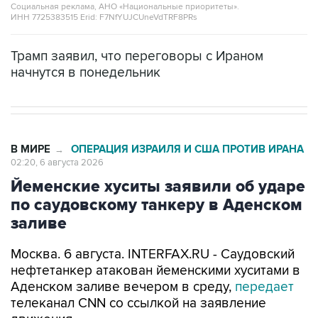
Социальная реклама, АНО «Национальные приоритеты».
ИНН 7725383515 Erid: F7NfYUJCUneVdTRF8PRs
Трамп заявил, что переговоры с Ираном
начнутся в понедельник
В МИРЕ
ОПЕРАЦИЯ ИЗРАИЛЯ И США ПРОТИВ ИРАНА
→
02:20, 6 августа 2026
Йеменские хуситы заявили об ударе
по саудовскому танкеру в Аденском
заливе
Москва. 6 августа. INTERFAX.RU - Саудовский
нефтетанкер атакован йеменскими хуситами в
Аденском заливе вечером в среду,
передает
телеканал CNN со ссылкой на заявление