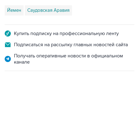
Йемен
Саудовская Аравия
Купить подписку на профессиональную ленту
Подписаться на рассылку главных новостей сайта
Получать оперативные новости в официальном
канале
НОВОСТИ
05 августа, 21:05
Кабмин РФ разрешил до 1 июля 2027 года импорт,
выпуск и обращение бензина Евро 2, Евро 3, Евро 4