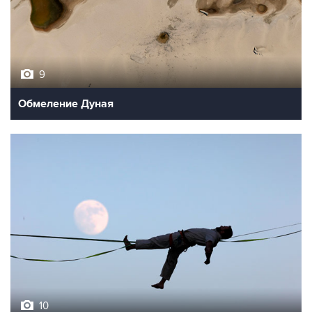
9
Обмеление Дуная
10