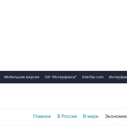
Мобильная версия
Об "Интерфаксе"
Interfax.com
Интерфак
Главное
В России
В мире
Экономик