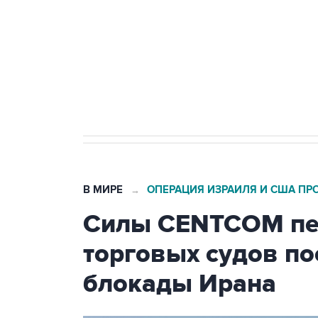
агрокомплексов
Социальная реклама, АНО «Национальные приоритеты».
И
Кабмин РФ разрешил до 1 июля 
бензина Евро 2, Евро 3, Евро 4
В МИРЕ
ОПЕРАЦИЯ ИЗРАИЛЯ И США ПР
→
Силы CENTCOM пер
торговых судов п
блокады Ирана