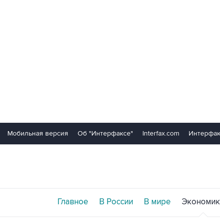
Мобильная версия
Об "Интерфаксе"
Interfax.com
Интерфак
Главное
В России
В мире
Экономик