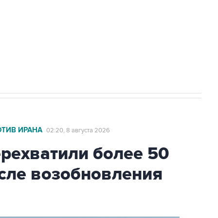
НН 7725383515 Erid: F7NfYUJCUneVdwcydK6A
2027 года импорт, выпуск и обращение
ОТИВ ИРАНА
02:20, 8 августа 2026
ехватили более 50
осле возобновления