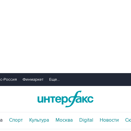
с-Россия
Финмаркет
Еще...
а
Спорт
Культура
Москва
Digital
Новости
С