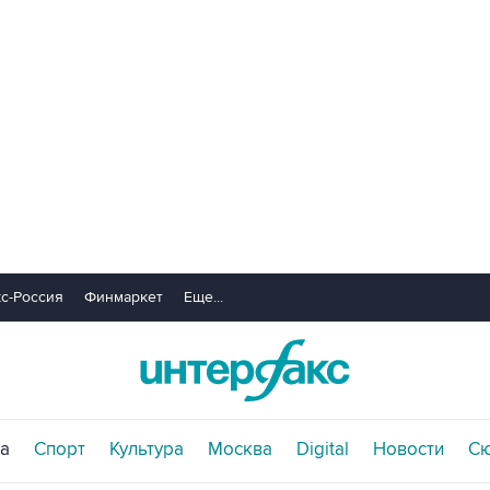
с-Россия
Финмаркет
Еще...
а
Спорт
Культура
Москва
Digital
Новости
С