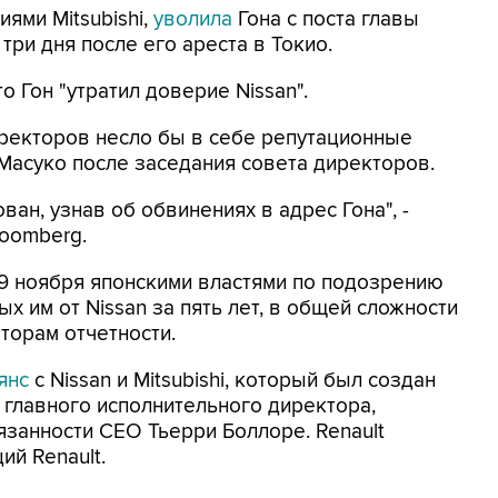
иями Mitsubishi,
уволила
Гона с поста главы
три дня после его ареста в Токио.
о Гон "утратил доверие Nissan".
иректоров несло бы в себе репутационные
 Масуко после заседания совета директоров.
ван, узнав об обвинениях в адрес Гона", -
loomberg.
9 ноября японскими властями по подозрению
х им от Nissan за пять лет, в общей сложности
торам отчетности.
янс
с Nissan и Mitsubishi, который был создан
а главного исполнительного директора,
занности CEO Тьерри Боллоре. Renault
ий Renault.