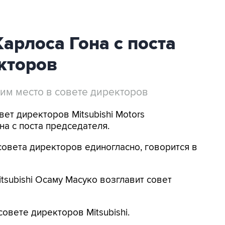
Карлоса Гона с поста
кторов
ним место в совете директоров
вет директоров Mitsubishi Motors
на с поста председателя.
овета директоров единогласно, говорится в
tsubishi Осаму Масуко возглавит совет
совете директоров Mitsubishi.