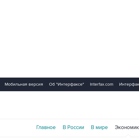
Мобильная версия
Об "Интерфаксе"
Interfax.com
Интерфак
Главное
В России
В мире
Экономик