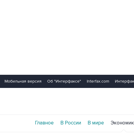
Мобильная версия
Об "Интерфаксе"
Interfax.com
Интерфак
Главное
В России
В мире
Экономик