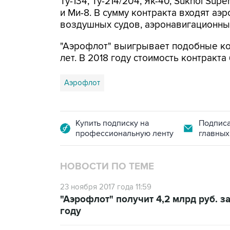
Ту-134, Ту-214/204, Як-40, Sukhoi Sup
и Ми-8. В сумму контракта входят а
воздушных судов, аэронавигационные
"Аэрофлот" выигрывает подобные ко
лет. В 2018 году стоимость контракт
Аэрофлот
Купить подписку на
Подписа
профессиональную ленту
главных
НОВОСТИ ПО ТЕМЕ
23 ноября 2017 года 11:59
"Аэрофлот" получит 4,2 млрд руб. 
году