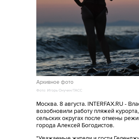
Архивное фото
Фото: Игорь Онучин/ТАСС
Москва. 8 августа. INTERFAX.RU - Вл
возобновили работу пляжей курорта
сельских округах после отмены режи
города Алексей Богодистов.
"Уважаемые жители и гости Геленджи