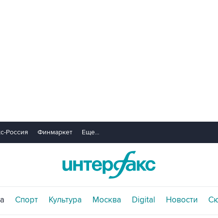
с-Россия
Финмаркет
Еще...
а
Спорт
Культура
Москва
Digital
Новости
С