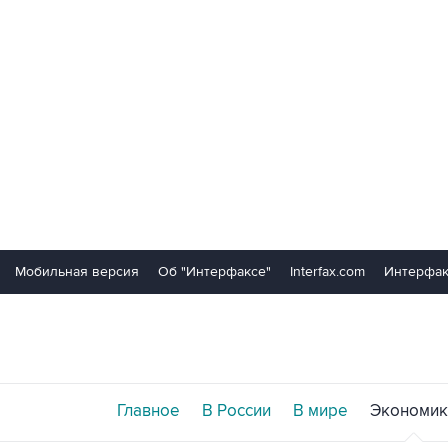
Мобильная версия
Об "Интерфаксе"
Interfax.com
Интерфак
Главное
В России
В мире
Экономик