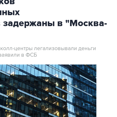
ков
нных
 задержаны в "Москва-
 колл-центры легализовывали деньги
заявили в ФСБ