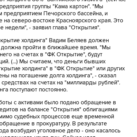
предприятия группы "Кама картон". "Мы
м предприятием Печорского бассейна, и
 на северо-востоке Красноярского края. Это
 недели", - заявил глава "Открытия".
ткрытие холдинга" Вадим Беляев должен
а должна пройти в ближайшее время. "Мы
него на счетах в "ФК Открытие", будут
й. (...) Мы считаем, что деньги бывших
ткрытие холдинга" в "ФК Открытие" или других
ны на погашение долга холдинга", - сказал
 средствах на счетах на "миллиарды рублей".
инга поступают постоянно.
работы с активами было подано обращение в
едитов на балансе "Открытия" облигациями
Помимо судебных процессов еще временной
бращение в прокуратуру. В результате
ода возбудил уголовное дело - оно касалось