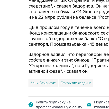
менеджмента "ФК Открытие" и неуста
следствие", - сказал Задорнов. Он на
- по замене на бумаги O1 Group кред
и на 22 млрд рублей на балансе "Рост
ЦБ в прошлом году в течение всего 
Фонд консолидации банковского сект
группы: об оздоровлении банка "Откр
сентября, Промсвязьбанка - 15 декаб
Задорнов заявил, что переговоры в
собственниками этих банков. "Практ
"Открытие холдинга", но и Гуцериев
активной фазе", - сказал он.
банк Открытие
Открытие холдинг
Купить подписку на
Подписа
профессиональную ленту
главных