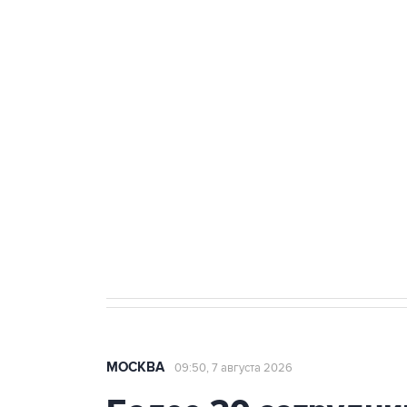
тыла Минобороны
ФСБ сообщила о задержании в 
теракт на объекте Росгвардии
Как российские медицинские т
Социальная реклама, АНО «Национальные приоритеты».
И
Аксенов сообщил о четвертом п
Крым
МОСКВА
09:50, 7 августа 2026