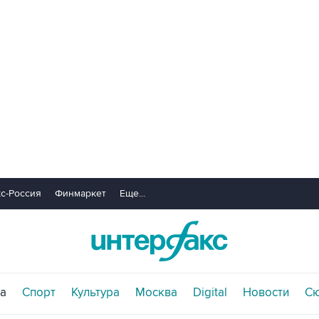
с-Россия
Финмаркет
Еще...
а
Спорт
Культура
Москва
Digital
Новости
С