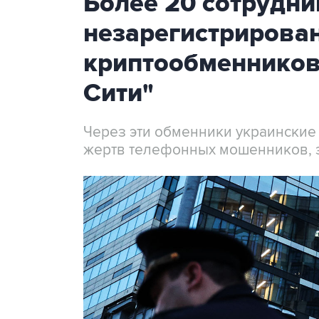
Более 20 сотрудни
незарегистрирова
криптообменников
Сити"
Через эти обменники украинские
жертв телефонных мошенников, 