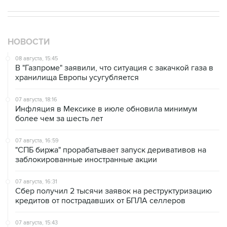
НОВОСТИ
08 августа, 15:45
В "Газпроме" заявили, что ситуация с закачкой газа в
хранилища Европы усугубляется
07 августа, 18:16
Инфляция в Мексике в июле обновила минимум
более чем за шесть лет
07 августа, 16:59
"СПБ биржа" прорабатывает запуск деривативов на
заблокированные иностранные акции
07 августа, 16:31
Сбер получил 2 тысячи заявок на реструктуризацию
кредитов от пострадавших от БПЛА селлеров
07 августа, 15:43
Власти Крыма ожидают роста объемов продажи
бензина со следующей недели