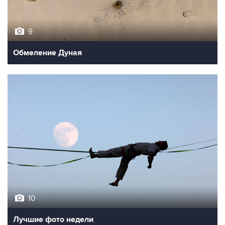
9
Обмеление Дуная
10
Лучшие фото недели