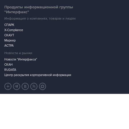
Продукты информационной группы
"Интерфакс"
Информация о компаниях, товарах и людях
СПАРК
X-Compliance
СКАУТ
Маркер
АСТРА
Новости и рынки
Новости "Интерфакса"
СКАН
RUDATA
Центр раскрытия корпоративной информации
Условия использования информации
Выходные данные
Дизайн – Motka.ru