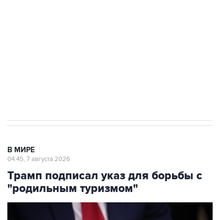
Как российские медицинские технологии
выходят на мировые рынки
Социальная реклама, АНО «Национальные приоритеты».
ИНН 7725383515 Erid: F7NfYUJCUneVdTRF8PRs
Аксенов сообщил о четвертом погибшем в
результате атаки ВСУ на Крым
В МИРЕ
04:45, 7 августа 2026
Трамп подписал указ для борьбы с
"родильным туризмом"