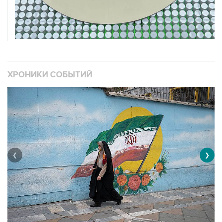
ХРОНИКИ СОБЫТИЙ
❮
❯