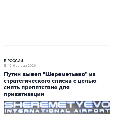
выходят на мировые рынки
Социальная реклама, АНО «Национальные приоритеты».
ИНН 7725383515 Erid: F7NfYUJCUneVdTRF8PRs
Аксенов сообщил о четвертом погибшем в
результате атаки ВСУ на Крым
В РОССИИ
18:40, 6 августа 2026
Путин вывел "Шереметьево" из
стратегического списка с целью
снять препятствие для
приватизации