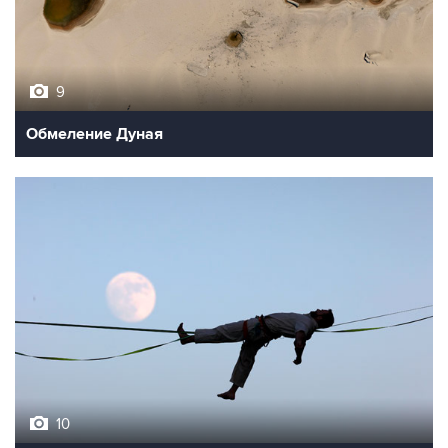
9
Обмеление Дуная
10