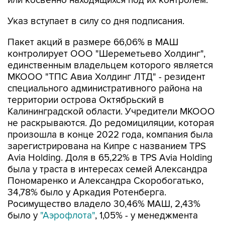
или косвенно находящихся под их контролем.
Указ вступает в силу со дня подписания.
Пакет акций в размере 66,06% в МАШ
контролирует ООО "Шереметьево Холдинг",
единственным владельцем которого является
МКООО "ТПС Авиа Холдинг ЛТД" - резидент
специального административного района на
территории острова Октябрьский в
Калининградской области. Учредители МКООО
не раскрываются. До редомициляции, которая
произошла в конце 2022 года, компания была
зарегистрирована на Кипре с названием TPS
Avia Holding. Доля в 65,22% в TPS Avia Holding
была у траста в интересах семей Александра
Пономаренко и Александра Скоробогатько,
34,78% было у Аркадия Ротенберга.
Росимущество владело 30,46% МАШ, 2,43%
было у
"Аэрофлота"
, 1,05% - у менеджмента