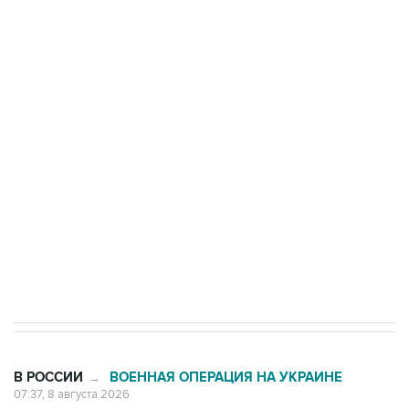
ФСБ сообщила о задержании в Приморье
подростков, готовивших теракт на объекте
Росгвардии
Беспилотные технологии и ИИ на службе у
электросетевых объектов и агрокомплексов
Социальная реклама, АНО «Национальные приоритеты».
ИНН 7725383515 Erid: F7NfYUJCUneVdwcydK6A
Кабмин РФ разрешил до 1 июля 2027 года
импорт, выпуск и обращение бензина Евро 2,
Евро 3, Евро 4
В РОССИИ
ВОЕННАЯ ОПЕРАЦИЯ НА УКРАИНЕ
→
07:37, 8 августа 2026