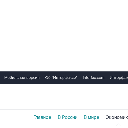
Мобильная версия
Об "Интерфаксе"
Interfax.com
Интерфак
Главное
В России
В мире
Экономик