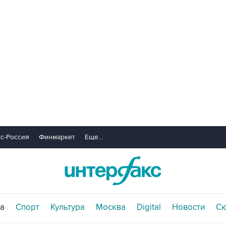
с-Россия
Финмаркет
Еще...
а
Спорт
Культура
Москва
Digital
Новости
С