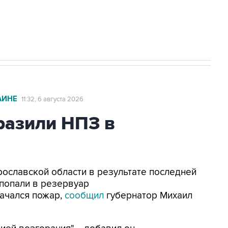
с Ираном начнутся в понедельник
АИНЕ
11:32, 6 августа 2026
азили НПЗ в
Ярославской области в результате последней
попали в резервуар
ачался пожар,
сообщил
губернатор Михаил