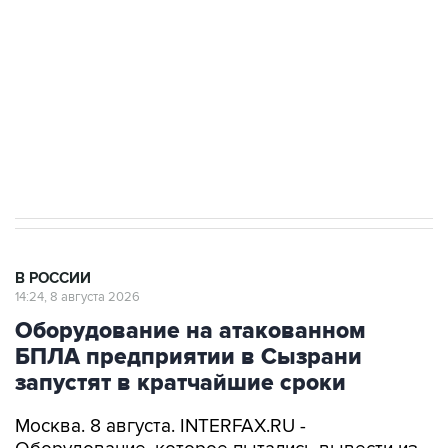
Социальная реклама, АНО «Национальные приоритеты».
ИНН 7725383515 Erid: F7NfYUJCUneVdwcydK6A
Кабмин РФ разрешил до 1 июля 2027 года
импорт, выпуск и обращение бензина Евро 2,
Евро 3, Евро 4
В РОССИИ
14:24, 8 августа 2026
Оборудование на атакованном
БПЛА предприятии в Сызрани
запустят в кратчайшие сроки
Москва. 8 августа. INTERFAX.RU -
Оборудование, которое пытались вывести из
строя атакой БПЛА на одном из самарских