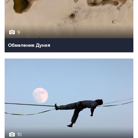
9
Обмеление Дуная
10