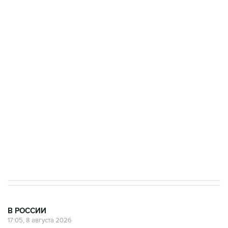
ФСБ сообщила о задержании в Приморье
подростков, готовивших теракт на объекте
Росгвардии
Беспилотные технологии и ИИ на службе у
электросетевых объектов и агрокомплексов
Социальная реклама, АНО «Национальные приоритеты».
ИНН 7725383515 Erid: F7NfYUJCUneVdwcydK6A
Кабмин РФ разрешил до 1 июля 2027 года
импорт, выпуск и обращение бензина Евро 2,
Евро 3, Евро 4
В РОССИИ
17:05, 8 августа 2026