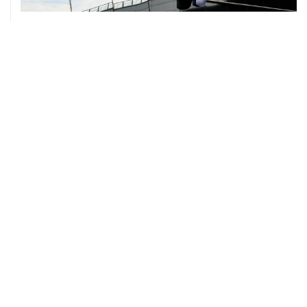
07 августа, 12:30
Janaf и MOL достигли соглашения о транзите по
Адриатическому нефтепроводу
07 августа, 12:02
ФАО назвало причины роста мировых цен на пшеницу
в июле на 9,9%