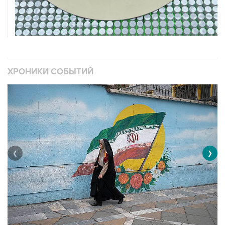
ХРОНИКИ СОБЫТИЙ
❮
❯