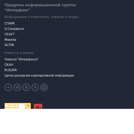
Продукты информационной группы
"Интерфакс"
Информация о компаниях, товарах и людях
СПАРК
X-Compliance
СКАУТ
Маркер
АСТРА
Новости и рынки
Новости "Интерфакса"
СКАН
RUDATA
Центр раскрытия корпоративной информации
Условия использования информации
Выходные данные
Дизайн – Motka.ru