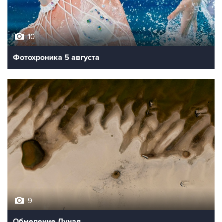
10
Фотохроника 5 августа
9
Обмеление Дуная