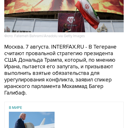
Фото: Fatemeh Bahrami/Anadolu via Getty Images
Москва. 7 августа. INTERFAX.RU - В Тегеране
считают провальной стратегию президента
США Дональда Трампа, который, по мнению
Ирана, пытается его запугать, и призывают
выполнить взятые обязательства для
урегулирования конфликта, заявил спикер
иранского парламента Мохаммад Багер
Галибаф.
В МИРЕ