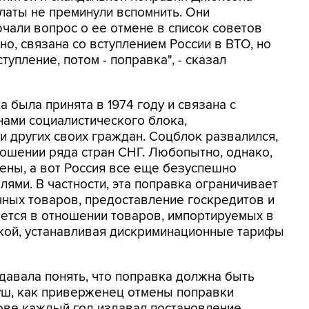
алаты не преминули вспомнить. Они
ючали вопрос о ее отмене в список советов
но, связана со вступлением России в ВТО, но
тупление, потом - поправка", - сказал
 была принята в 1974 году и связана с
ами социалистического блока,
 других своих граждан. Соцблок развалился,
ношении ряда стран СНГ. Любопытно, однако,
мены, а вот Россия все еще безуспешно
ями. В частности, эта поправка ограничивает
ных товаров, предоставление госкредитов и
яется в отношении товаров, импортируемых в
кой, устанавливая дискриминационные тарифы
давала понять, что поправка должна быть
ш, как приверженец отмены поправки
ове каждый год издавал постановление,