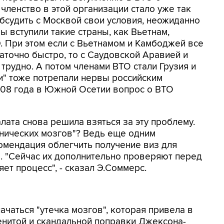
ленство в этой организации стало уже так
обсудить с Москвой свои условия, неожиданно
ы вступили такие страны, как Вьетнам,
 При этом если с Вьетнамом и Камбоджей все
аточно быстро, то с Саудовской Аравией и
трудно. А потом членами ВТО стали Грузия и
и" тоже потрепали нервы российским
008 года в Южной Осетии вопрос о ВТО
лата снова решила взяться за эту проблему.
ехнических мозгов"? Ведь еще одним
омендация облегчить получение виз для
. "Сейчас их дополнительно проверяют перед
ет процесс", - сказал Э.Соммерс.
ачаться "утечка мозгов", которая привела в
нитой и скандальной поправки Джексона-