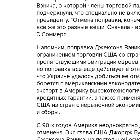
Вэника, о которой члены торговой п
подчеркнули, что специально не вкл
президенту. "Отмена поправки, конеч
все же это разные вещи. Сначала - вс
Э.Соммерс.
Напомним, поправка Джексона-Вэника
ограничением торговли США со стран
препятствующими эмиграции евреев и
но поправка все еще действует в от
что Украине удалось добиться ее от
борется с американскими законодател
экспорт в Америку высокотехнологич
кредитных гарантий, а также примен
США из стран с нерыночной экономи
и сборы.
С 90-х годов Америка неоднократно 
отменена. Экс-глава США Джордж Бу
Джексона-Вэника, на постоянной осн