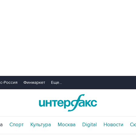
с-Россия
Финмаркет
Еще...
а
Спорт
Культура
Москва
Digital
Новости
С