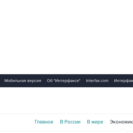
Мобильная версия
Об "Интерфаксе"
Interfax.com
Интерфак
Главное
В России
В мире
Экономик